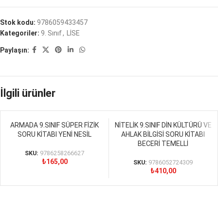
Stok kodu:
9786059433457
Kategoriler:
9. Sınıf
,
LİSE
Paylaşın:
İlgili ürünler
ARMADA 9.SINIF SÜPER FİZİK
NİTELİK 9.SINIF DİN KÜLTÜRÜ VE
SORU KİTABI YENİ NESİL
AHLAK BİLGİSİ SORU KİTABI
BECERİ TEMELLİ
SKU:
9786258266627
₺
165,00
SKU:
9786052724309
₺
410,00