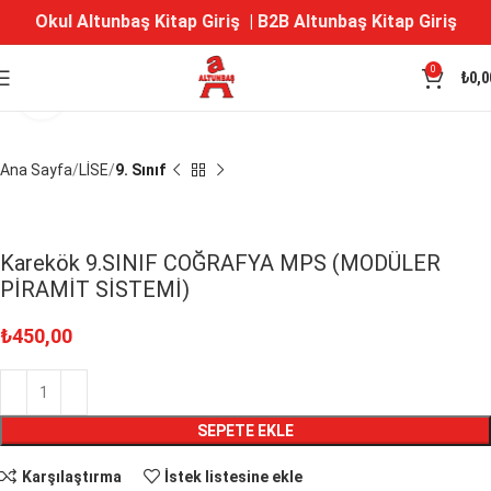
Okul Altunbaş Kitap Giriş
|
B2B Altunbaş Kitap Giriş
0
₺
0,0
Büyütmek için tıklayın
Ana Sayfa
LİSE
9. Sınıf
Karekök 9.SINIF COĞRAFYA MPS (MODÜLER
PİRAMİT SİSTEMİ)
₺
450,00
SEPETE EKLE
Karşılaştırma
İstek listesine ekle