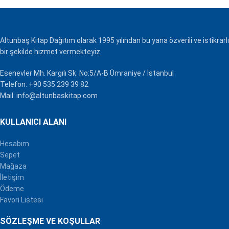
Altunbaş Kitap Dağıtım olarak 1995 yılından bu yana özverili ve istikrarlı
bir şekilde hizmet vermekteyiz.
Esenevler Mh. Kargılı Sk. No:5/A-B Ümraniye / İstanbul
Telefon: +90 535 239 39 82
Mail: info@altunbaskitap.com
KULLANICI ALANI
Hesabım
Sepet
Mağaza
İletişim
Ödeme
Favori Listesi
SÖZLEŞME VE KOŞULLAR