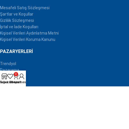
Mesafeli Satış Sözleşmesi
Şartlar ve Koşullar
Gizlilik Sözleşmesi
İptal ve İade Koşulları
Kişisel Verileri Aydınlatma Metni
Kişisel Verileri Koruma Kanunu
PAZARYERLERI
Trendyol
Pazarama
0
Hepsiburada
ağaza
İdefix
İstek Listesi
Benim hesabım
Sepet