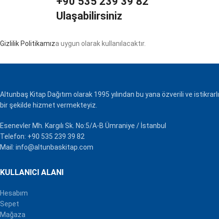
+90 535 239 39 82
Ulaşabilirsiniz
Gizlilik Politikamız
a uygun olarak kullanılacaktır.
Altunbaş Kitap Dağıtım olarak 1995 yılından bu yana özverili ve istikrarlı
bir şekilde hizmet vermekteyiz.
Esenevler Mh. Kargılı Sk. No:5/A-B Ümraniye / İstanbul
Telefon: +90 535 239 39 82
Mail: info@altunbaskitap.com
KULLANICI ALANI
Hesabım
Sepet
Mağaza