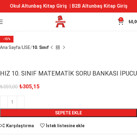
Okul Altunbaş Kitap Giriş
|
B2B Altunbaş Kitap Giriş
0
₺
0,0
Büyütmek için tıklayın
-15%
Ana Sayfa
LİSE
10. Sınıf
HIZ 10. SINIF MATEMATİK SORU BANKASI İPUCU
₺
305,15
₺
359,00
SEPETE EKLE
Karşılaştırma
İstek listesine ekle