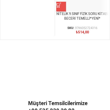
NİTELİK 9.SINIF FİZİK SORU KİTABI
BECERİ TEMELLİ*YENİ*
SKU:
9786052724316
₺
514,00
Müşteri Temsilcilerimize