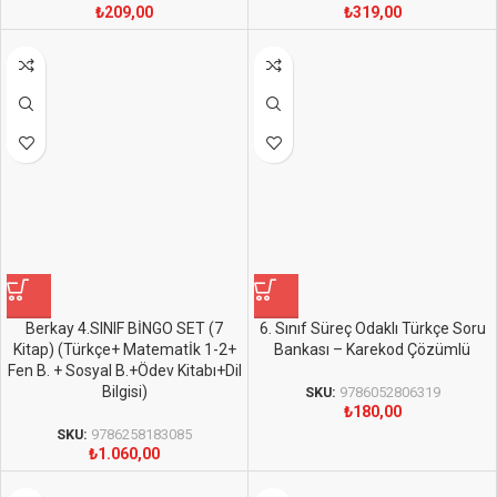
₺
209,00
₺
319,00
Berkay 4.SINIF BİNGO SET (7
6. Sınıf Süreç Odaklı Türkçe Soru
Kitap) (Türkçe+ Matematİk 1-2+
Bankası – Karekod Çözümlü
Fen B. + Sosyal B.+Ödev Kitabı+Dil
Bilgisi)
SKU:
9786052806319
₺
180,00
SKU:
9786258183085
₺
1.060,00