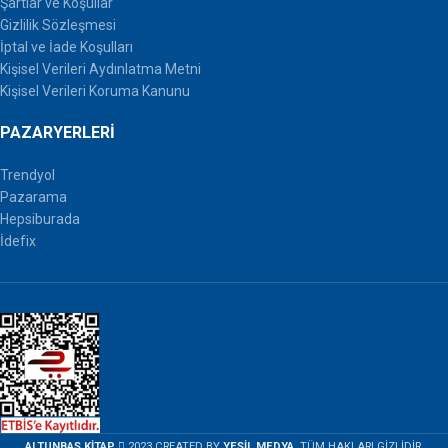
Şartlar ve Koşullar
Gizlilik Sözleşmesi
İptal ve İade Koşulları
Kişisel Verileri Aydınlatma Metni
Kişisel Verileri Koruma Kanunu
PAZARYERLERI
Trendyol
Pazarama
Hepsiburada
İdefix
ALTUNBAŞ KİTAP
2023 CREATED BY
YEŞİL MEDYA
. TÜM HAKLARI GİZLİDİR.