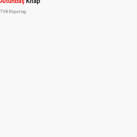
Altunbaş
Kitap
TV8 Röportajı