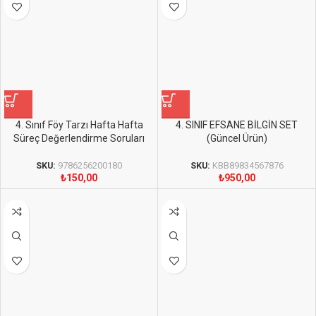
4. Sınıf Föy Tarzı Hafta Hafta
4. SINIF EFSANE BİLGİN SET
Süreç Değerlendirme Soruları
(Güncel Ürün)
SKU:
9786256200180
SKU:
KBB89834567876
₺
150,00
₺
950,00