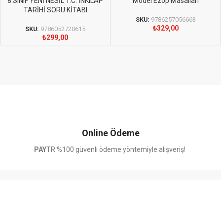
8.SINIF YENİ NESİL T.C. İNKILAP
Model Ezop Masalları
TARİHİ SORU KİTABI
SKU:
9786257056663
₺
329,00
SKU:
9786052720615
₺
299,00
Online Ödeme
PAY
TR %100 güvenli ödeme yöntemiyle alışveriş!