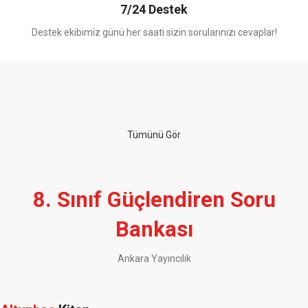
7/24 Destek
Destek ekibimiz günü her saati sizin sorularınızı cevaplar!
ÜCRETSİZ KARGO
500TL
ve üzeri
Tümünü Gör
alışverişlerinizde
500TL ve Üzeri Tüm Alışverişlerinizde
KARGO BEDAVA!
8. Sınıf Güçlendiren Soru
Bankası
Ankara Yayıncılık