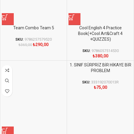
Team Combo Team 5
Cool English 4 Practice
Book(+Cool Art&Craft 4
+QUIZZES)
SKU:
9786257579520
₺
290,00
₺
365,00
SKU:
9786057514530
₺
380,00
1. SINIF SÜRPRİZ BİR HİKAYE BİR
PROBLEM
SKU:
333192070013R
₺
75,00