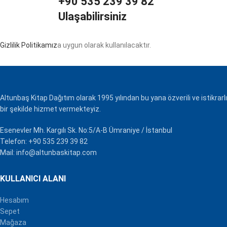
+90 535 239 39 82
Ulaşabilirsiniz
Gizlilik Politikamız
a uygun olarak kullanılacaktır.
Altunbaş Kitap Dağıtım olarak 1995 yılından bu yana özverili ve istikrarlı
bir şekilde hizmet vermekteyiz.
Esenevler Mh. Kargılı Sk. No:5/A-B Ümraniye / İstanbul
Telefon: +90 535 239 39 82
Mail: info@altunbaskitap.com
KULLANICI ALANI
Hesabım
Sepet
Mağaza