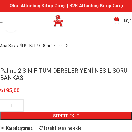
Okul Altunbaş Kitap Giriş
|
B2B Altunbaş Kitap Giriş
0
₺
0,0
Büyütmek için tıklayın
Ana Sayfa
İLKOKUL
2. Sınıf
Palme 2.SINIF TÜM DERSLER YENİ NESİL SORU
BANKASI
₺
195,00
SEPETE EKLE
Karşılaştırma
İstek listesine ekle