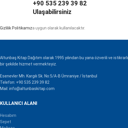
+90 535 239 39 82
Ulaşabilirsiniz
Gizlilik Politikamız
a uygun olarak kullanılacaktır.
Altunbaş Kitap Dağıtım olarak 1995 yılından bu yana özverili ve istikrarlı
bir şekilde hizmet vermekteyiz.
Esenevler Mh. Kargılı Sk. No:5/A-B Ümraniye / İstanbul
Telefon: +90 535 239 39 82
Mail: info@altunbaskitap.com
KULLANICI ALANI
Hesabım
Sepet
Mağaza