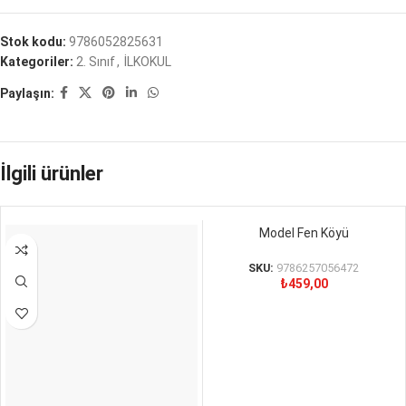
Stok kodu:
9786052825631
Kategoriler:
2. Sınıf
,
İLKOKUL
Paylaşın:
İlgili ürünler
Model Fen Köyü
SKU:
9786257056472
₺
459,00