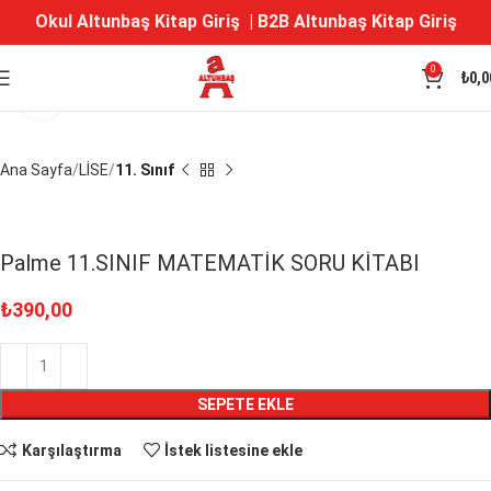
Okul Altunbaş Kitap Giriş
|
B2B Altunbaş Kitap Giriş
0
₺
0,0
Büyütmek için tıklayın
Ana Sayfa
LİSE
11. Sınıf
Palme 11.SINIF MATEMATİK SORU KİTABI
₺
390,00
SEPETE EKLE
Karşılaştırma
İstek listesine ekle