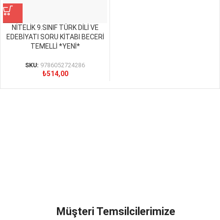
NİTELİK 9.SINIF TÜRK DİLİ VE
EDEBİYATI SORU KİTABI BECERİ
TEMELLİ *YENİ*
SKU:
9786052724286
₺
514,00
Müşteri Temsilcilerimize