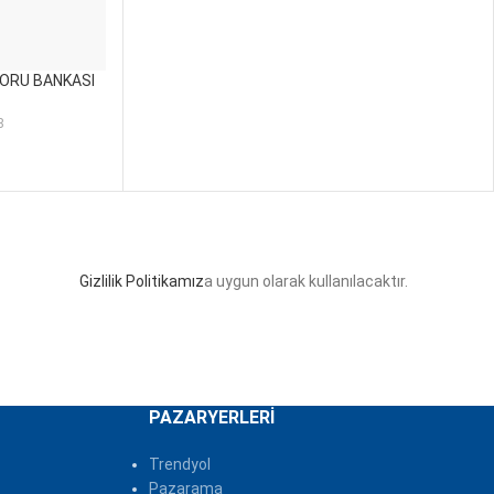
SORU BANKASI
8
Gizlilik Politikamız
a uygun olarak kullanılacaktır.
PAZARYERLERI
Trendyol
Pazarama