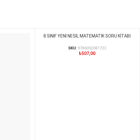
8.SINIF YENİ NESİL MATEMATİK SORU KİTABI
SEPETE EKLE
SKU:
9786052081723
₺
507,00