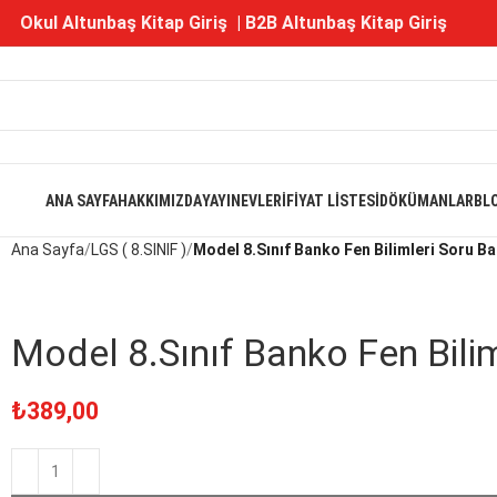
Okul Altunbaş Kitap Giriş
|
B2B Altunbaş Kitap Giriş
ANA SAYFA
HAKKIMIZDA
YAYINEVLERI
FIYAT LISTESI
DÖKÜMANLAR
BL
Ana Sayfa
LGS ( 8.SINIF )
Model 8.Sınıf Banko Fen Bilimleri Soru B
Model 8.Sınıf Banko Fen Bili
₺
389,00