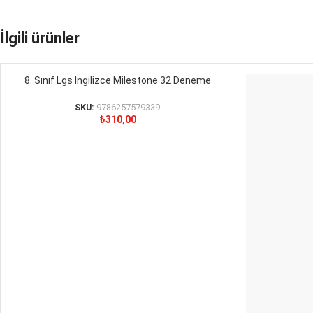
İlgili ürünler
8. Sınıf Lgs Ingilizce Milestone 32 Deneme
SEPETE EKLE
SKU:
9786257579339
₺
310,00