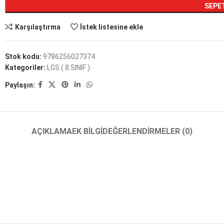
SEPE
Karşılaştırma
İstek listesine ekle
Stok kodu:
9786256027374
Kategoriler:
LGS ( 8.SINIF )
Paylaşın:
AÇIKLAMA
EK BILGI
DEĞERLENDIRMELER (0)