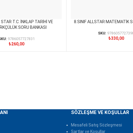
L STAR T.C. İNKLAP TARİHİ VE
8.SINIF ALLSTAR MATEMATİK 
SEPETE EKLE
RKÇÜLÜK SORU BANKASI
SKU:
978605772739
₺
330,00
SKU:
9786057727831
₺
260,00
ANI
SÖZLEŞME VE KOŞULLAR
Mesafeli Satış Sözleşmesi
Şartlar ve Koşullar