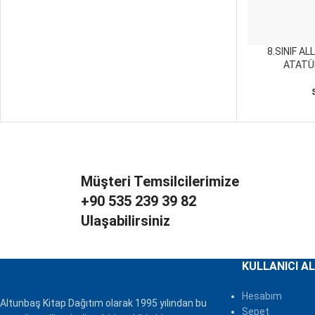
8.SINIF AL
SEPETE EKLE
ATATÜ
Müşteri Temsilcilerimize
+90 535 239 39 82
Ulaşabilirsiniz
KULLANICI AL
Hesabım
Altunbaş Kitap Dağıtım olarak 1995 yılından bu
Sepet