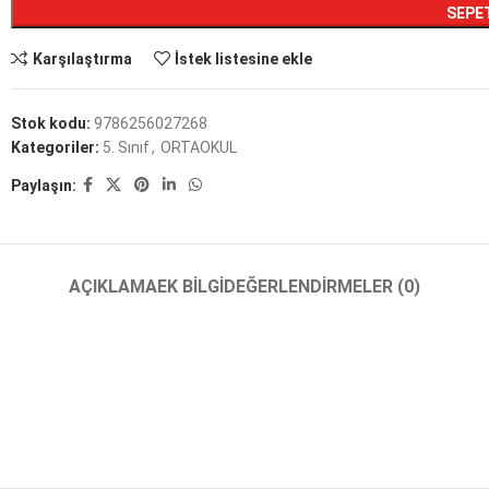
SEPE
Karşılaştırma
İstek listesine ekle
Stok kodu:
9786256027268
Kategoriler:
5. Sınıf
,
ORTAOKUL
Paylaşın:
AÇIKLAMA
EK BILGI
DEĞERLENDIRMELER (0)