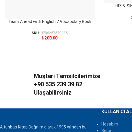
HIZ 5. S
SEPETE EKLE
Team Ahead with English 7 Vocabulary Book
SEPETE EKLE
SKU:
9786257579285
₺
200,00
Müşteri Temsilcilerimize
+90 535 239 39 82
Ulaşabilirsiniz
KULLANICI AL
Hesabım
Altunbaş Kitap Dağıtım olarak 1995 yılından bu
Sepet