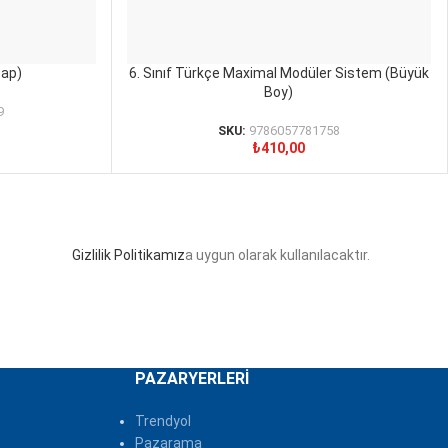
tap)
6. Sınıf Türkçe Maximal Modüler Sistem (Büyük
SEPETE EKLE
Boy)
9
SKU:
9786057781758
₺
410,00
Gizlilik Politikamız
a uygun olarak kullanılacaktır.
PAZARYERLERI
Trendyol
Pazarama