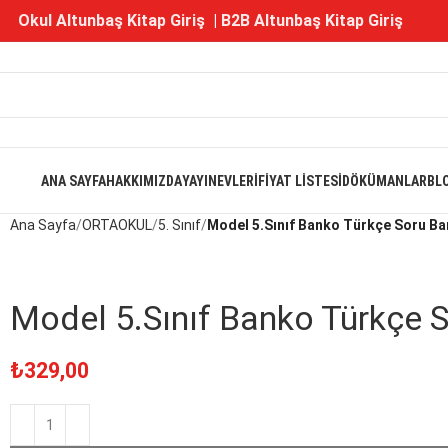
Okul Altunbaş Kitap Giriş
|
B2B Altunbaş Kitap Giriş
ANA SAYFA
HAKKIMIZDA
YAYINEVLERI
FIYAT LISTESI
DÖKÜMANLAR
BL
Ana Sayfa
ORTAOKUL
5. Sınıf
Model 5.Sınıf Banko Türkçe Soru Ba
Model 5.Sınıf Banko Türkçe 
₺
329,00