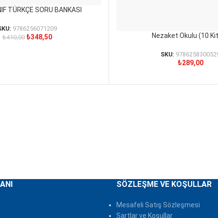
INIF TÜRKÇE SORU BANKASI
SKU:
9786256071209
Nezaket Okulu (10 Ki
SEPETE EKLE
₺
348,50
₺
410,00
SKU:
978625830052
₺
289,00
ANI
SÖZLEŞME VE KOŞULLAR
Mesafeli Satış Sözleşmesi
Şartlar ve Koşullar