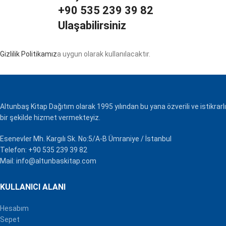
+90 535 239 39 82
Ulaşabilirsiniz
Gizlilik Politikamız
a uygun olarak kullanılacaktır.
Altunbaş Kitap Dağıtım olarak 1995 yılından bu yana özverili ve istikrarlı
bir şekilde hizmet vermekteyiz.
Esenevler Mh. Kargılı Sk. No:5/A-B Ümraniye / İstanbul
Telefon: +90 535 239 39 82
Mail: info@altunbaskitap.com
KULLANICI ALANI
Hesabım
Sepet