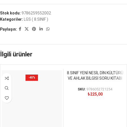
Stok kodu:
9786259552002
Kategoriler:
LGS ( 8.SINIF )
Paylaşın:
İlgili ürünler
8.SINIF YENİ NESİL DİN KÜLTÜRÜ
-40%
VE AHLAK BİLGİSİ SORU KİTABI
SKU:
9786052721254
₺
225,00