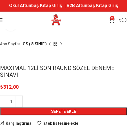
Okul Altunbaş Kitap Giriş
|
B2B Altunbaş Kitap Giriş
0
₺
0,0
Büyütmek için tıklayın
Ana Sayfa
LGS ( 8.SINIF )
MAXIMAL 12Lİ SON RAUND SÖZEL DENEME
SINAVI
₺
312,00
SEPETE EKLE
Karşılaştırma
İstek listesine ekle