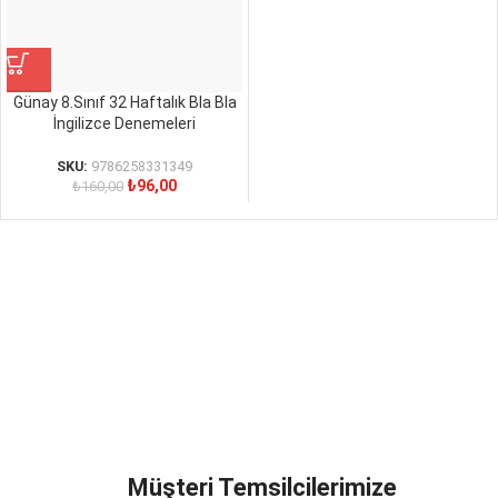
Günay 8.Sınıf 32 Haftalık Bla Bla
İngilizce Denemeleri
SKU:
9786258331349
₺
96,00
₺
160,00
Müşteri Temsilcilerimize