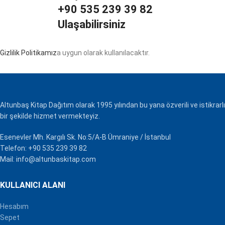
+90 535 239 39 82
Ulaşabilirsiniz
Gizlilik Politikamız
a uygun olarak kullanılacaktır.
Altunbaş Kitap Dağıtım olarak 1995 yılından bu yana özverili ve istikrarlı
bir şekilde hizmet vermekteyiz.
Esenevler Mh. Kargılı Sk. No:5/A-B Ümraniye / İstanbul
Telefon: +90 535 239 39 82
Mail: info@altunbaskitap.com
KULLANICI ALANI
Hesabım
Sepet