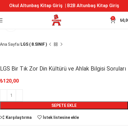
Okul Altunbaş Kitap Giriş
|
B2B Altunbaş Kitap Giriş
0
₺
0,0
Büyütmek için tıklayın
Ana Sayfa
LGS ( 8.SINIF )
LGS Bir Tık Zor Din Kültürü ve Ahlak Bilgisi Soruları
₺
120,00
SEPETE EKLE
Karşılaştırma
İstek listesine ekle