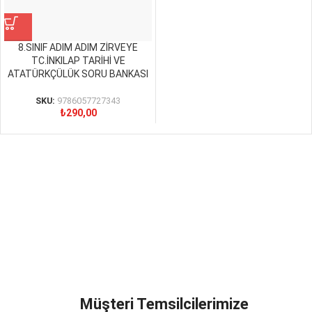
8.SINIF ADIM ADIM ZİRVEYE
TC.İNKILAP TARİHİ VE
ATATÜRKÇÜLÜK SORU BANKASI
SKU:
9786057727343
₺
290,00
Müşteri Temsilcilerimize