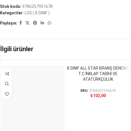
Stok kodu:
9786257951678
Kategoriler:
LGS ( 8.SINIF )
Paylaşın:
İlgili ürünler
8.SINIF ALL STAR BRANŞ DENEME
T.C İNKLAP TARİHİ VE
ATATÜRKÇÜLÜK
SKU:
9786057336678
₺
102,00