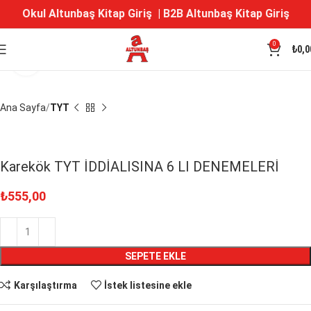
Okul Altunbaş Kitap Giriş
|
B2B Altunbaş Kitap Giriş
0
₺
0,0
Büyütmek için tıklayın
Ana Sayfa
TYT
Karekök TYT İDDİALISINA 6 LI DENEMELERİ
₺
555,00
SEPETE EKLE
Karşılaştırma
İstek listesine ekle