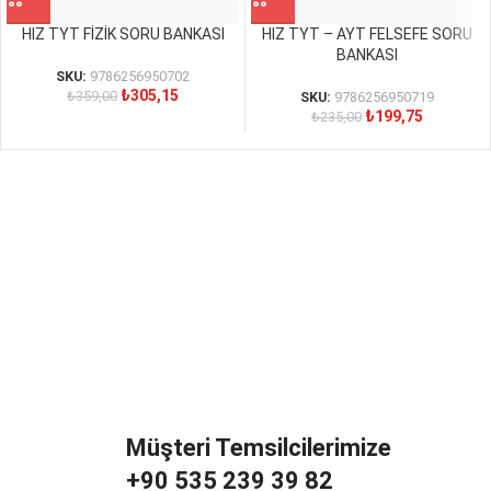
HIZ TYT FİZİK SORU BANKASI
HIZ TYT – AYT FELSEFE SORU
BANKASI
SKU:
9786256950702
₺
305,15
₺
359,00
SKU:
9786256950719
₺
199,75
₺
235,00
Müşteri Temsilcilerimize
+90 535 239 39 82