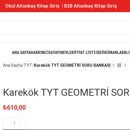
Okul Altunbaş Kitap Giriş
|
B2B Altunbaş Kitap Giriş
ANA SAYFA
HAKKIMIZDA
YAYINEVLERI
FIYAT LISTESI
DÖKÜMANLAR
BL
Ana Sayfa
TYT
Karekök TYT GEOMETRİ SORU BANKASI
Karekök TYT GEOMETRİ SO
₺
610,00