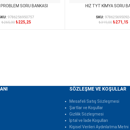
T PROBLEM SORU BANKASI
HIZ TYT KİMYA SORU B
SEPETE EKLE
SKU:
9786256950757
SKU:
978625695092
₺
225,25
₺
271,15
₺
265,00
₺
319,00
ANI
SÖZLEŞME VE KOŞULLAR
Mesafeli Satış Sözleşmesi
Şartlar ve Koşullar
Gizlilik Sözleşmesi
İptal ve İade Koşulları
Kişisel Verileri Aydınlatma Metni