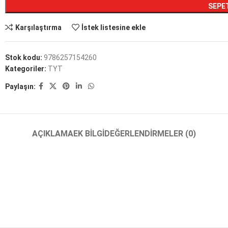
SEPE
Karşılaştırma
İstek listesine ekle
Stok kodu:
9786257154260
Kategoriler:
TYT
Paylaşın:
AÇIKLAMA
EK BILGI
DEĞERLENDIRMELER (0)