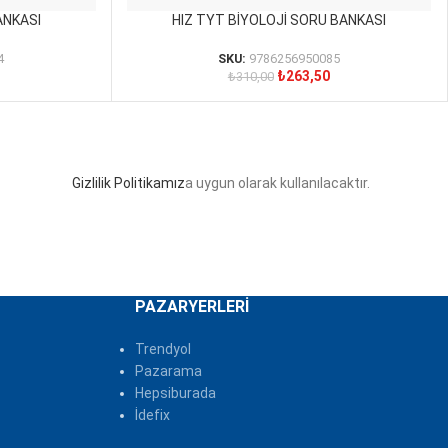
ANKASI
HIZ TYT BİYOLOJİ SORU BANKASI
SEPETE EKLE
4
SKU:
9786256950085
₺
263,50
₺
310,00
Gizlilik Politikamız
a uygun olarak kullanılacaktır.
PAZARYERLERI
Trendyol
Pazarama
Hepsiburada
İdefix