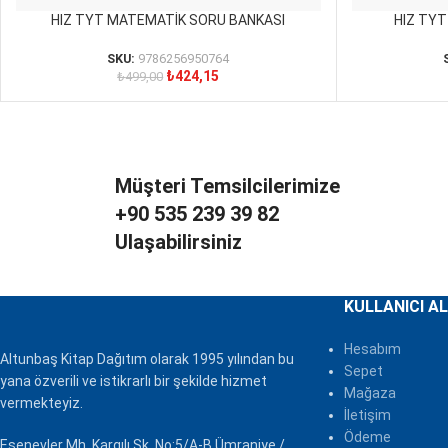
HIZ TYT MATEMATİK SORU BANKASI
HIZ TY
SEPETE EKLE
SEPETE EKLE
SKU:
9786256950764
₺
424,15
₺
499,00
Müşteri Temsilcilerimize
+90 535 239 39 82
Ulaşabilirsiniz
KULLANICI AL
Hesabım
Altunbaş Kitap Dağıtım olarak 1995 yılından bu
Sepet
yana özverili ve istikrarlı bir şekilde hizmet
Mağaza
vermekteyiz.
İletişim
Ödeme
Esenevler Mh. Kargılı Sk. No:5/A-B Ümraniye /