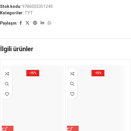
Stok kodu:
9786055351243
Kategoriler:
TYT
Paylaşın:
İlgili ürünler
-15%
-15%