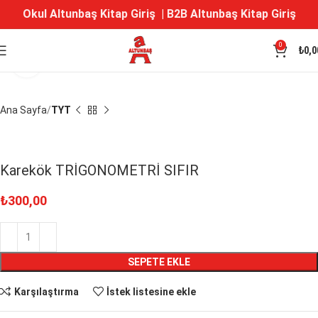
Okul Altunbaş Kitap Giriş
|
B2B Altunbaş Kitap Giriş
0
₺
0,0
Büyütmek için tıklayın
Ana Sayfa
TYT
Karekök TRİGONOMETRİ SIFIR
₺
300,00
SEPETE EKLE
Karşılaştırma
İstek listesine ekle