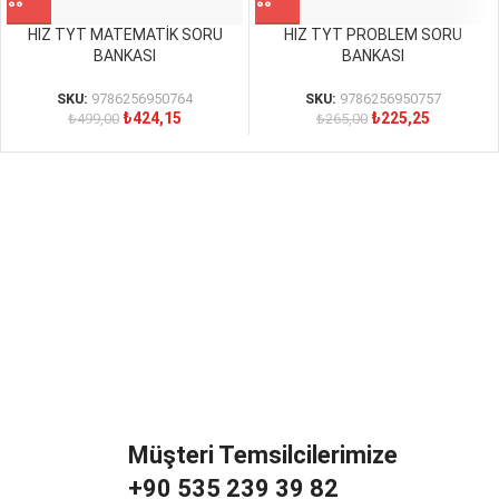
HIZ TYT MATEMATİK SORU
HIZ TYT PROBLEM SORU
BANKASI
BANKASI
SKU:
9786256950764
SKU:
9786256950757
₺
424,15
₺
225,25
₺
499,00
₺
265,00
Müşteri Temsilcilerimize
+90 535 239 39 82