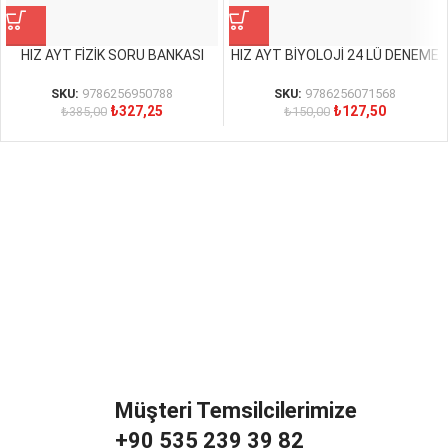
HIZ AYT FİZİK SORU BANKASI
HIZ AYT BİYOLOJİ 24 LÜ DENEME
SKU:
9786256950788
SKU:
9786256071568
₺
327,25
₺
127,50
₺
385,00
₺
150,00
Müşteri Temsilcilerimize
+90 535 239 39 82