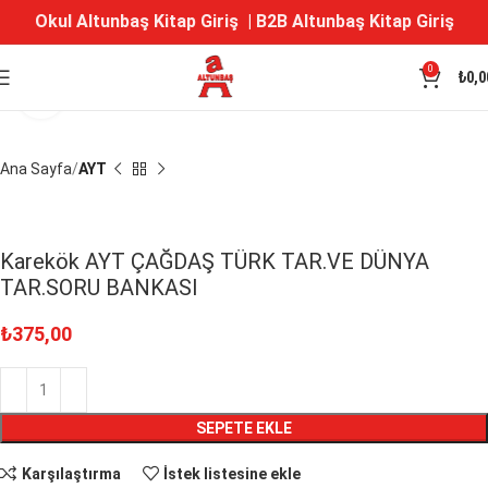
Okul Altunbaş Kitap Giriş
|
B2B Altunbaş Kitap Giriş
0
₺
0,0
Büyütmek için tıklayın
Ana Sayfa
AYT
Karekök AYT ÇAĞDAŞ TÜRK TAR.VE DÜNYA
TAR.SORU BANKASI
₺
375,00
SEPETE EKLE
Karşılaştırma
İstek listesine ekle