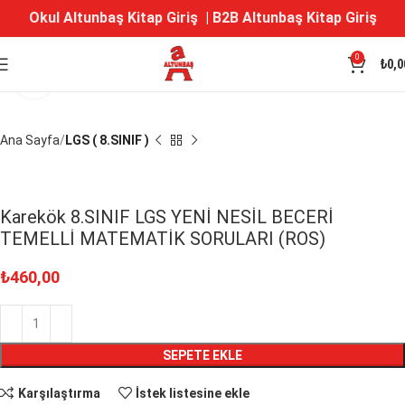
Okul Altunbaş Kitap Giriş
|
B2B Altunbaş Kitap Giriş
0
₺
0,0
Büyütmek için tıklayın
Ana Sayfa
LGS ( 8.SINIF )
Karekök 8.SINIF LGS YENİ NESİL BECERİ
TEMELLİ MATEMATİK SORULARI (ROS)
₺
460,00
SEPETE EKLE
Karşılaştırma
İstek listesine ekle