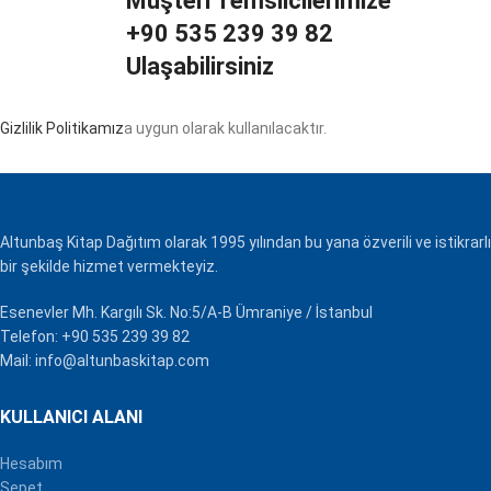
Müşteri Temsilcilerimize
+90 535 239 39 82
Ulaşabilirsiniz
Gizlilik Politikamız
a uygun olarak kullanılacaktır.
Altunbaş Kitap Dağıtım olarak 1995 yılından bu yana özverili ve istikrarlı
bir şekilde hizmet vermekteyiz.
Esenevler Mh. Kargılı Sk. No:5/A-B Ümraniye / İstanbul
Telefon: +90 535 239 39 82
Mail: info@altunbaskitap.com
KULLANICI ALANI
Hesabım
Sepet