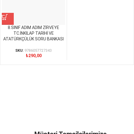
8.SINIF ADIM ADIM ZİRVEYE
TC.İNKILAP TARİHİ VE
ATATÜRKÇÜLÜK SORU BANKASI
SKU:
9786057727343
₺
290,00