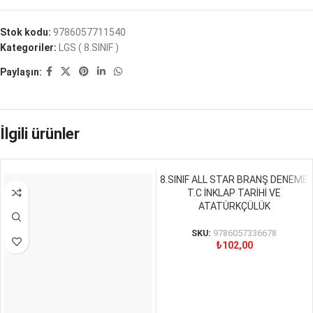
Stok kodu:
9786057711540
Kategoriler:
LGS ( 8.SINIF )
Paylaşın:
İlgili ürünler
8.SINIF ALL STAR BRANŞ DENEME
T.C İNKLAP TARİHİ VE
ATATÜRKÇÜLÜK
SKU:
9786057336678
₺
102,00