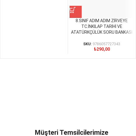
8.SINIF ADIM ADIM ZİRVEYE
TC.İNKILAP TARİHİ VE
ATATÜRKÇÜLÜK SORU BANKASI
SKU:
9786057727343
₺
290,00
Müşteri Temsilcilerimize