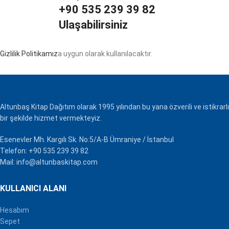
+90 535 239 39 82
Ulaşabilirsiniz
Gizlilik Politikamız
a uygun olarak kullanılacaktır.
Altunbaş Kitap Dağıtım olarak 1995 yılından bu yana özverili ve istikrarlı
bir şekilde hizmet vermekteyiz.
Esenevler Mh. Kargılı Sk. No:5/A-B Ümraniye / İstanbul
Telefon: +90 535 239 39 82
Mail: info@altunbaskitap.com
KULLANICI ALANI
Hesabım
Sepet