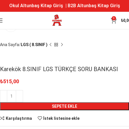
Okul Altunbaş Kitap Giriş
|
B2B Altunbaş Kitap Giriş
0
₺
0,0
Büyütmek için tıklayın
Ana Sayfa
LGS ( 8.SINIF )
Karekök 8.SINIF LGS TÜRKÇE SORU BANKASI
₺
515,00
SEPETE EKLE
Karşılaştırma
İstek listesine ekle