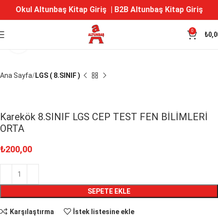
Okul Altunbaş Kitap Giriş
|
B2B Altunbaş Kitap Giriş
0
₺
0,0
Büyütmek için tıklayın
Ana Sayfa
LGS ( 8.SINIF )
Karekök 8.SINIF LGS CEP TEST FEN BİLİMLERİ
ORTA
₺
200,00
SEPETE EKLE
Karşılaştırma
İstek listesine ekle