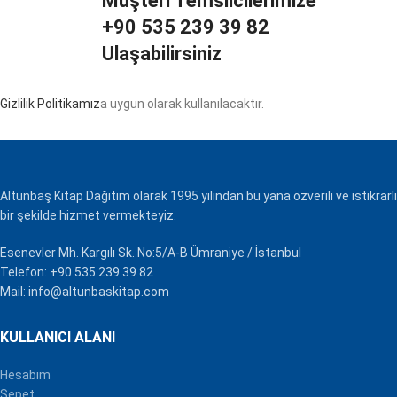
Müşteri Temsilcilerimize
+90 535 239 39 82
Ulaşabilirsiniz
Gizlilik Politikamız
a uygun olarak kullanılacaktır.
Altunbaş Kitap Dağıtım olarak 1995 yılından bu yana özverili ve istikrarlı
bir şekilde hizmet vermekteyiz.
Esenevler Mh. Kargılı Sk. No:5/A-B Ümraniye / İstanbul
Telefon: +90 535 239 39 82
Mail: info@altunbaskitap.com
KULLANICI ALANI
Hesabım
Sepet