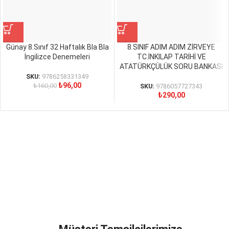
Günay 8.Sınıf 32 Haftalık Bla Bla
8.SINIF ADIM ADIM ZİRVEYE
İngilizce Denemeleri
TC.İNKILAP TARİHİ VE
ATATÜRKÇÜLÜK SORU BANKASI
SKU:
9786258331349
₺
96,00
₺
160,00
SKU:
9786057727343
₺
290,00