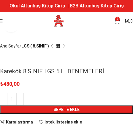
Okul Altunbaş Kitap Giriş
|
B2B Altunbaş Kitap Giriş
0
₺
0,0
Büyütmek için tıklayın
Ana Sayfa
LGS ( 8.SINIF )
Karekök 8.SINIF LGS 5 Lİ DENEMELERİ
₺
480,00
SEPETE EKLE
Karşılaştırma
İstek listesine ekle