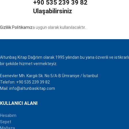
+90 535 239 39 82
Ulaşabilirsiniz
Gizlilik Politikamız
a uygun olarak kullanılacaktır.
Altunbaş Kitap Dağıtım olarak 1995 yılından bu yana özverili ve istikrarlı
bir şekilde hizmet vermekteyiz.
Esenevler Mh. Kargılı Sk. No:5/A-B Ümraniye / İstanbul
Telefon: +90 535 239 39 82
Mail: info@altunbaskitap.com
KULLANICI ALANI
Hesabım
Sepet
Mağaza