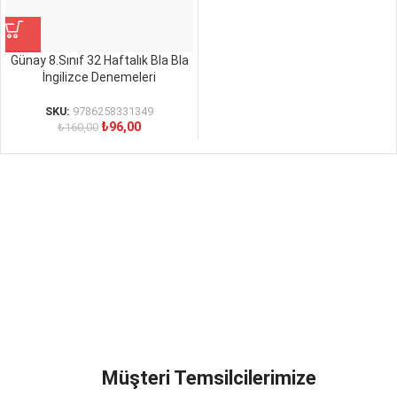
Günay 8.Sınıf 32 Haftalık Bla Bla
İngilizce Denemeleri
SKU:
9786258331349
₺
96,00
₺
160,00
Müşteri Temsilcilerimize