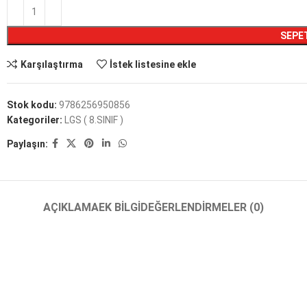
SEPE
Karşılaştırma
İstek listesine ekle
Stok kodu:
9786256950856
Kategoriler:
LGS ( 8.SINIF )
Paylaşın:
AÇIKLAMA
EK BILGI
DEĞERLENDIRMELER (0)