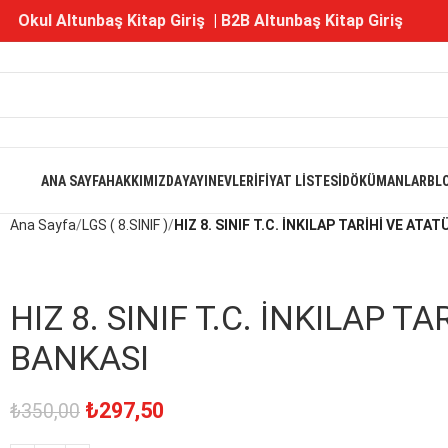
Okul Altunbaş Kitap Giriş
|
B2B Altunbaş Kitap Giriş
ANA SAYFA
HAKKIMIZDA
YAYINEVLERI
FIYAT LISTESI
DÖKÜMANLAR
BL
Ana Sayfa
LGS ( 8.SINIF )
HIZ 8. SINIF T.C. İNKILAP TARİHİ VE A
HIZ 8. SINIF T.C. İNKILAP 
BANKASI
₺
297,50
₺
350,00