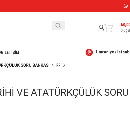
₺
0,0
0
öğel
Ümraniye / İstanb
OG
İLETIŞIM
TATÜRKÇÜLÜK SORU BANKASI
TARİHİ VE ATATÜRKÇÜLÜK SORU