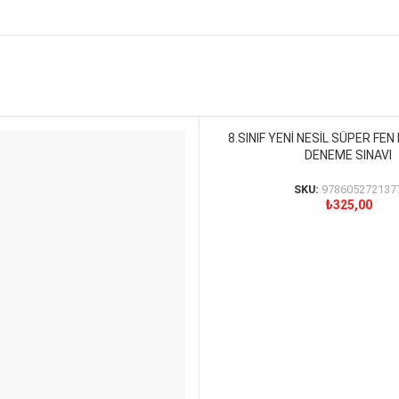
8.SINIF YENİ NESİL SÜPER FEN 
SEPETE EKLE
DENEME SINAVI
SKU:
978605272137
₺
325,00