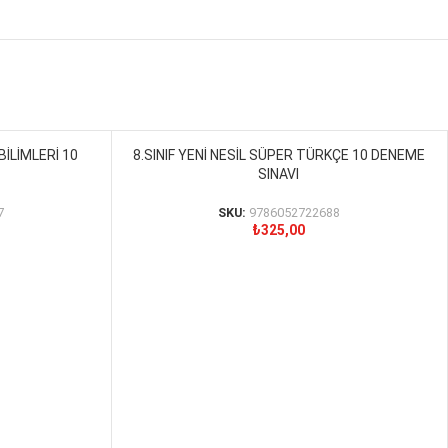
BİLİMLERİ 10
8.SINIF YENİ NESİL SÜPER TÜRKÇE 10 DENEME
SEPETE EKLE
SINAVI
7
SKU:
9786052722688
₺
325,00