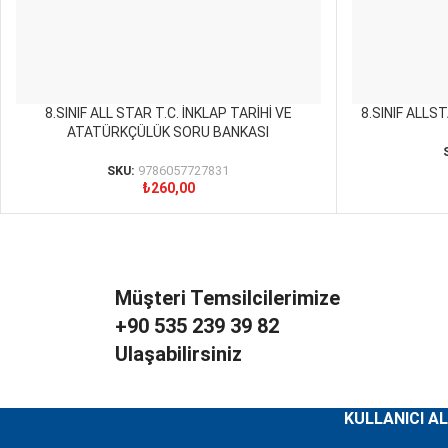
8.SINIF ALL STAR T.C. İNKLAP TARİHİ VE
8.SINIF ALL
SEPETE EKLE
SEPETE EKLE
ATATÜRKÇÜLÜK SORU BANKASI
SKU:
9786057727831
₺
260,00
Müşteri Temsilcilerimize
+90 535 239 39 82
Ulaşabilirsiniz
KULLANICI AL