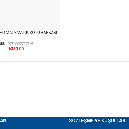
STAR MATEMATİK SORU BANKASI
SKU:
9786057727398
₺
330,00
ANI
SÖZLEŞME VE KOŞULLAR