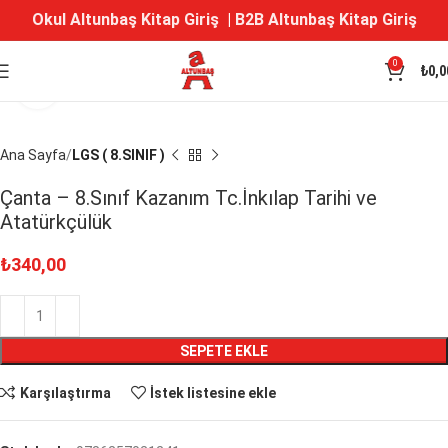
Okul Altunbaş Kitap Giriş
|
B2B Altunbaş Kitap Giriş
0
₺
0,0
Büyütmek için tıklayın
Ana Sayfa
LGS ( 8.SINIF )
Çanta – 8.Sınıf Kazanım Tc.İnkılap Tarihi ve
Atatürkçülük
₺
340,00
SEPETE EKLE
Karşılaştırma
İstek listesine ekle