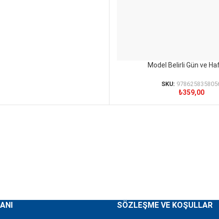
Model Belirli Gün ve Ha
SEPETE EKLE
SKU:
978625835805
₺
359,00
ANI
SÖZLEŞME VE KOŞULLAR