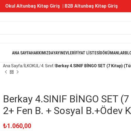
Okul Altunbaş Kitap Giriş
|
B2B Altunbaş Kitap Giriş
ANA SAYFA
HAKKIMIZDA
YAYINEVLERI
FIYAT LISTESI
DÖKÜMANLAR
BL
Ana Sayfa
İLKOKUL
4. Sınıf
Berkay 4.SINIF BİNGO SET (7 Kitap) (Tü
Berkay 4.SINIF BİNGO SET (7
2+ Fen B. + Sosyal B.+Ödev Kit
₺
1.060,00