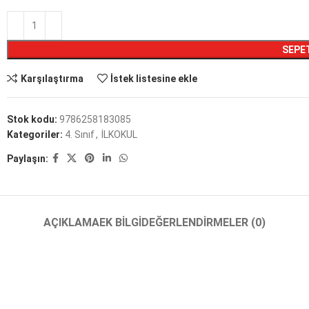
SEPE
Karşılaştırma
İstek listesine ekle
Stok kodu:
9786258183085
Kategoriler:
4. Sınıf
,
İLKOKUL
Paylaşın:
AÇIKLAMA
EK BILGI
DEĞERLENDIRMELER (0)