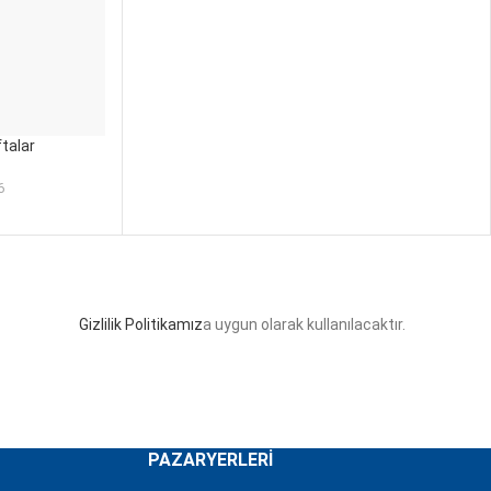
ftalar
6
Gizlilik Politikamız
a uygun olarak kullanılacaktır.
PAZARYERLERI