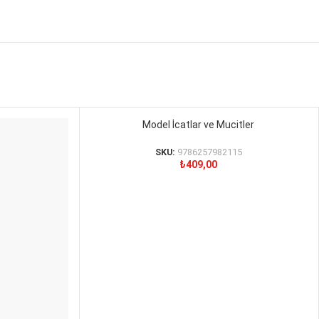
Model İcatlar ve Mucitler
SEPETE EKLE
SKU:
9786257982115
₺
409,00