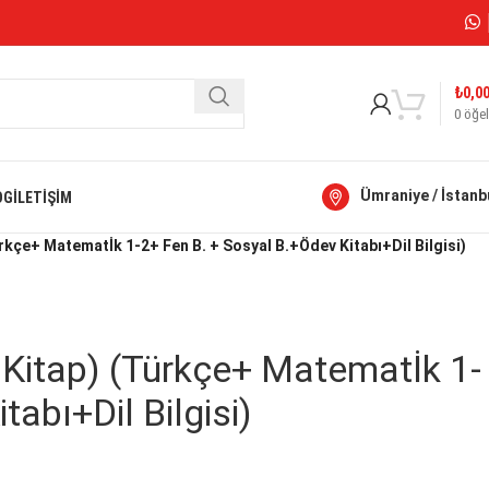
₺
0,0
0
öğel
Ümraniye / İstanb
OG
İLETIŞIM
rkçe+ Matematİk 1-2+ Fen B. + Sosyal B.+Ödev Kitabı+Dil Bilgisi)
 Kitap) (Türkçe+ Matematİk 1-
abı+Dil Bilgisi)