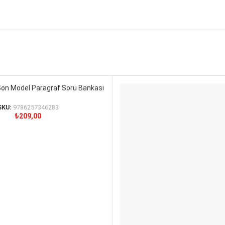
 Son Model Paragraf Soru Bankası
SKU:
9786257346283
₺
209,00