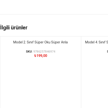
İlgili ürünler
Model 2. Sınıf Süper Oku Süper Anla
Model 4. Sınıf
SEPETE EKLE
SEPETE EKLE
SKU:
9786257846974
₺
199,00