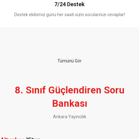
7/24 Destek
Destek ekibimiz günü her saati sizin sorularınızı cevaplar!
ÜCRETSİZ KARGO
500TL
ve üzeri
Tümünü Gör
alışverişlerinizde
500TL ve Üzeri Tüm Alışverişlerinizde
KARGO BEDAVA!
8. Sınıf Güçlendiren Soru
Bankası
Ankara Yayıncılık