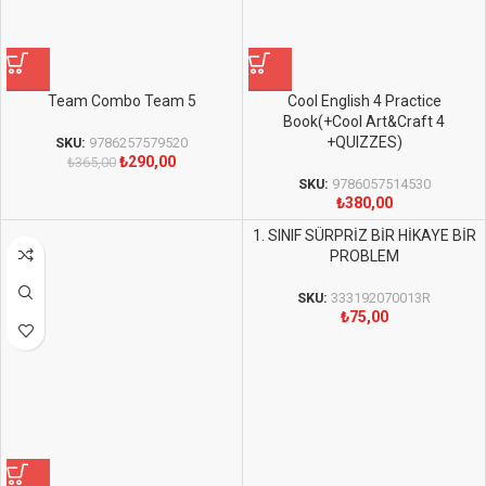
Team Combo Team 5
Cool English 4 Practice
Book(+Cool Art&Craft 4
+QUIZZES)
SKU:
9786257579520
₺
290,00
₺
365,00
SKU:
9786057514530
₺
380,00
1. SINIF SÜRPRİZ BİR HİKAYE BİR
PROBLEM
SKU:
333192070013R
₺
75,00