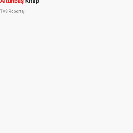
Altunbaş
Kitap
TV8 Röportajı