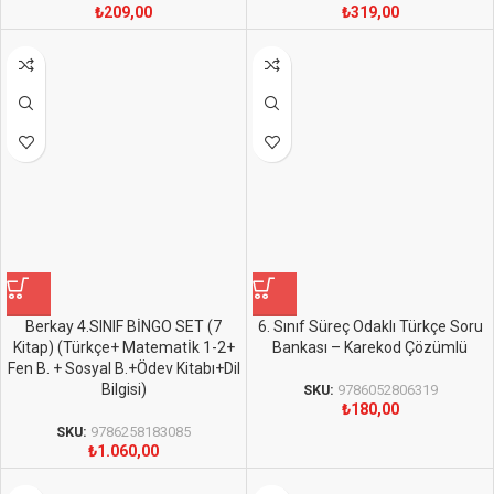
₺
209,00
₺
319,00
Berkay 4.SINIF BİNGO SET (7
6. Sınıf Süreç Odaklı Türkçe Soru
Kitap) (Türkçe+ Matematİk 1-2+
Bankası – Karekod Çözümlü
Fen B. + Sosyal B.+Ödev Kitabı+Dil
Bilgisi)
SKU:
9786052806319
₺
180,00
SKU:
9786258183085
₺
1.060,00