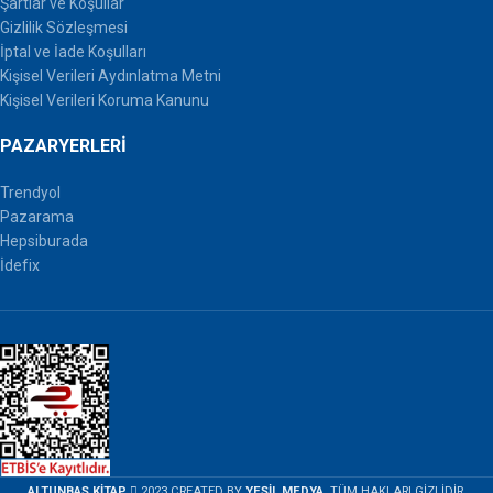
Şartlar ve Koşullar
Gizlilik Sözleşmesi
İptal ve İade Koşulları
Kişisel Verileri Aydınlatma Metni
Kişisel Verileri Koruma Kanunu
PAZARYERLERI
Trendyol
Pazarama
Hepsiburada
İdefix
ALTUNBAŞ KİTAP
2023 CREATED BY
YEŞİL MEDYA
. TÜM HAKLARI GİZLİDİR.