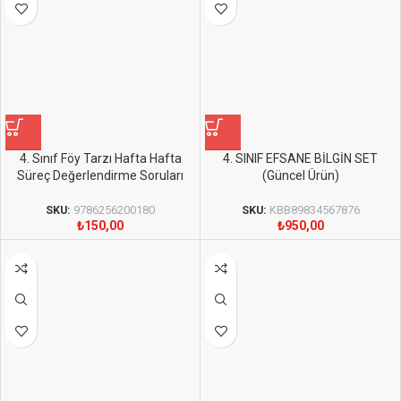
4. Sınıf Föy Tarzı Hafta Hafta
4. SINIF EFSANE BİLGİN SET
Süreç Değerlendirme Soruları
(Güncel Ürün)
SKU:
9786256200180
SKU:
KBB89834567876
₺
150,00
₺
950,00