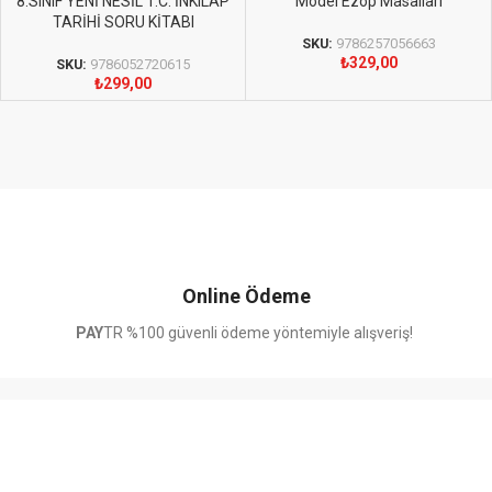
8.SINIF YENİ NESİL T.C. İNKILAP
Model Ezop Masalları
TARİHİ SORU KİTABI
SKU:
9786257056663
₺
329,00
SKU:
9786052720615
₺
299,00
Online Ödeme
PAY
TR %100 güvenli ödeme yöntemiyle alışveriş!