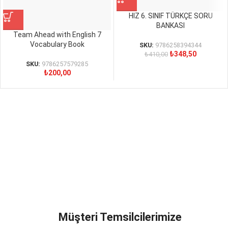
HIZ 6. SINIF TÜRKÇE SORU
BANKASI
Team Ahead with English 7
Vocabulary Book
SKU:
9786258394344
₺
348,50
₺
410,00
SKU:
9786257579285
₺
200,00
Müşteri Temsilcilerimize