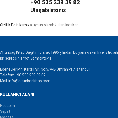
+90 535 239 39 82
Ulaşabilirsiniz
Gizlilik Politikamız
a uygun olarak kullanılacaktır.
Altunbaş Kitap Dağıtım olarak 1995 yılından bu yana özverili ve istikrarlı
bir şekilde hizmet vermekteyiz.
Esenevler Mh. Kargılı Sk. No:5/A-B Ümraniye / İstanbul
Telefon: +90 535 239 39 82
Mail: info@altunbaskitap.com
KULLANICI ALANI
Hesabım
Sepet
Mağaza