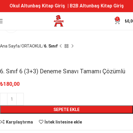
Okul Altunbaş Kitap Giriş
|
B2B Altunbaş Kitap Giriş
0
₺
0,0
Büyütmek için tıklayın
Ana Sayfa
ORTAOKUL
6. Sınıf
6. Sınıf 6 (3+3) Deneme Sınavı Tamamı Çözümlü
₺
180,00
SEPETE EKLE
Karşılaştırma
İstek listesine ekle