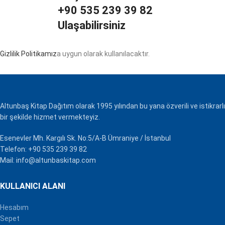
+90 535 239 39 82
Ulaşabilirsiniz
Gizlilik Politikamız
a uygun olarak kullanılacaktır.
Altunbaş Kitap Dağıtım olarak 1995 yılından bu yana özverili ve istikrarlı
bir şekilde hizmet vermekteyiz.
Esenevler Mh. Kargılı Sk. No:5/A-B Ümraniye / İstanbul
Telefon: +90 535 239 39 82
Mail: info@altunbaskitap.com
KULLANICI ALANI
Hesabım
Sepet