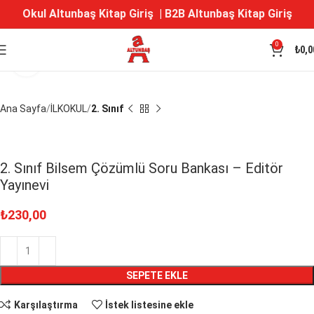
Okul Altunbaş Kitap Giriş
|
B2B Altunbaş Kitap Giriş
0
₺
0,0
Büyütmek için tıklayın
Ana Sayfa
İLKOKUL
2. Sınıf
2. Sınıf Bilsem Çözümlü Soru Bankası – Editör
Yayınevi
₺
230,00
SEPETE EKLE
Karşılaştırma
İstek listesine ekle