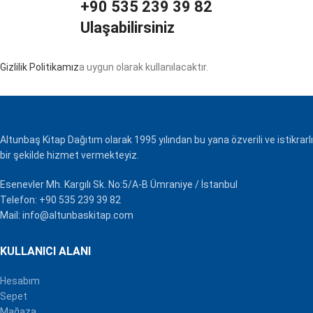
+90 535 239 39 82
Ulaşabilirsiniz
Gizlilik Politikamız
a uygun olarak kullanılacaktır.
Altunbaş Kitap Dağıtım olarak 1995 yılından bu yana özverili ve istikrarlı
bir şekilde hizmet vermekteyiz.
Esenevler Mh. Kargılı Sk. No:5/A-B Ümraniye / İstanbul
Telefon: +90 535 239 39 82
Mail: info@altunbaskitap.com
KULLANICI ALANI
Hesabım
Sepet
Mağaza