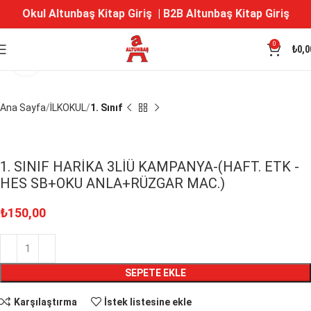
Okul Altunbaş Kitap Giriş
|
B2B Altunbaş Kitap Giriş
0
₺
0,0
Büyütmek için tıklayın
Ana Sayfa
İLKOKUL
1. Sınıf
1. SINIF HARİKA 3LİÜ KAMPANYA-(HAFT. ETK -
HES SB+OKU ANLA+RÜZGAR MAC.)
₺
150,00
SEPETE EKLE
Karşılaştırma
İstek listesine ekle